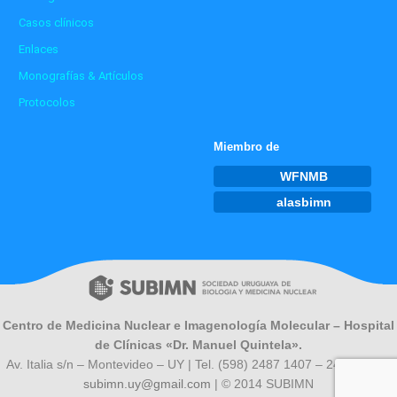
Casos clínicos
Enlaces
Monografías & Artículos
Protocolos
Miembro de
WFNMB
alasbimn
Centro de Medicina Nuclear e Imagenología Molecular – Hospital
de Clínicas «Dr. Manuel Quintela».
Av. Italia s/n – Montevideo – UY | Tel. (598) 2487 1407 – 2487 0230*
subimn.uy@gmail.com
| © 2014 SUBIMN