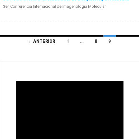
3er. Conferencia Internacional de Imagenología Molecular
Navegación
← ANTERIOR
1
…
8
9
de
entradas