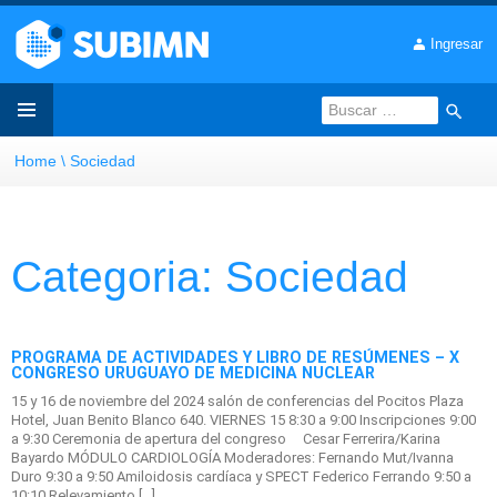
Ingresar
Sociedad Uruguaya de Biología y Medicina Nuclear | Oficial
web site
Buscar:
Menú
Home
Sociedad
Ir
principal
Al
Categoria: Sociedad
Contenido
PROGRAMA DE ACTIVIDADES Y LIBRO DE RESÚMENES – X
CONGRESO URUGUAYO DE MEDICINA NUCLEAR
15 y 16 de noviembre del 2024 salón de conferencias del Pocitos Plaza
Hotel, Juan Benito Blanco 640. VIERNES 15 8:30 a 9:00 Inscripciones 9:00
a 9:30 Ceremonia de apertura del congreso Cesar Ferrerira/Karina
Bayardo MÓDULO CARDIOLOGÍA Moderadores: Fernando Mut/Ivanna
Duro 9:30 a 9:50 Amiloidosis cardíaca y SPECT Federico Ferrando 9:50 a
10:10 Relevamiento […]