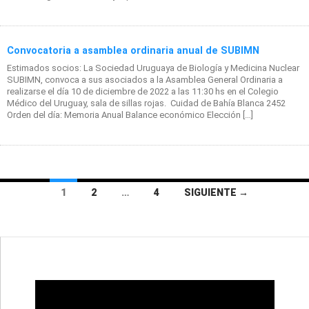
Convocatoria a asamblea ordinaria anual de SUBIMN
Estimados socios: La Sociedad Uruguaya de Biología y Medicina Nuclear
SUBIMN, convoca a sus asociados a la Asamblea General Ordinaria a
realizarse el día 10 de diciembre de 2022 a las 11:30 hs en el Colegio
Médico del Uruguay, sala de sillas rojas. Cuidad de Bahía Blanca 2452
Orden del día: Memoria Anual Balance económico Elección […]
Navegación
1
2
…
4
SIGUIENTE →
de
entradas