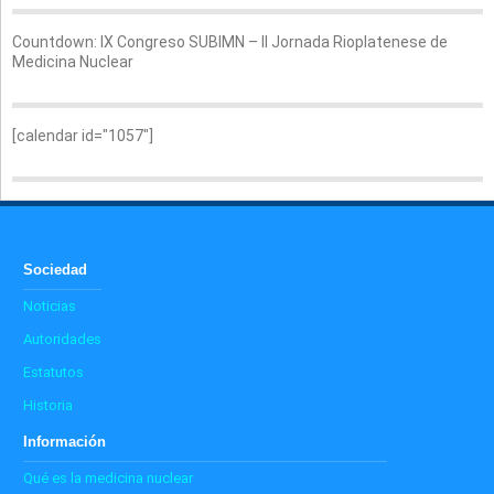
Countdown: IX Congreso SUBIMN – II Jornada Rioplatenese de
Medicina Nuclear
[calendar id="1057"]
Sociedad
Noticias
Autoridades
Estatutos
Historia
Información
Qué es la medicina nuclear