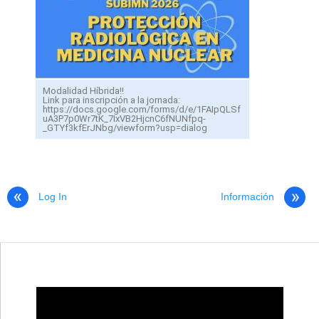
Modalidad Híbrida!!
Link para inscripción a la jornada:
https://docs.google.com/forms/d/e/1FAIpQLSf
uA3P7p0Wr7tK_7IxVB2HjcnC6fNUNfpq-
_GTYf3kfErJNbg/viewform?usp=dialog
Log In
Información