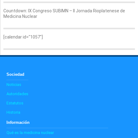
Countdown: IX Congreso SUBIMN – II Jornada Rioplatenese de
Medicina Nuclear
[calendar id="1057"]
Sociedad
Noticias
Autoridades
Estatutos
Historia
Información
Qué es la medicina nuclear