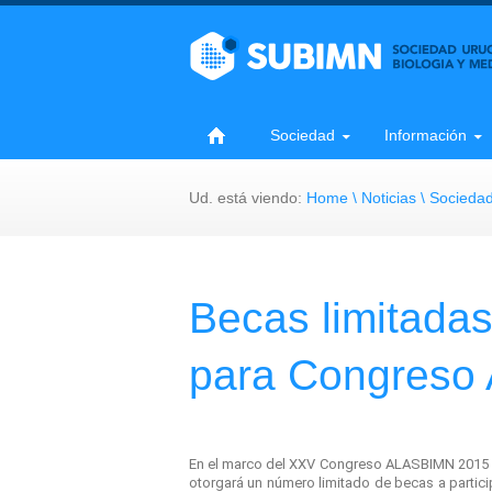
Sociedad Uruguaya de Biología y Medicina Nucle
web site
Ir Al Contenido
Sociedad
Información
Ud. está viendo:
Home
Noticias
Socieda
Becas limitada
para Congreso
En el marco del XXV Congreso ALASBIMN 2015 
otorgará un número limitado de
becas
a partic