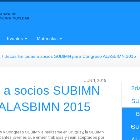
ar | Oficial
Eventos
Materiales
d
Becas limitadas a socios SUBIMN para Congreso ALASBIMN 2015
JUN 1, 2015
s a socios SUBIMN
2da
SU
 ALASBIMN 2015
B
SU
y V Congreso SUBIMN a realizarse en Uruguay, la SUBIMN
ipantes jóvenes que envíen trabajos
y
sean aceptados por
AL