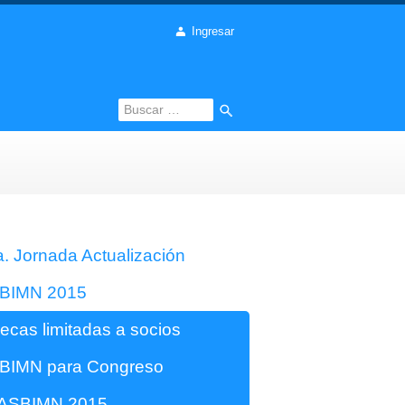
Ingresar
Buscar:
. Jornada Actualización
BIMN 2015
ecas limitadas a socios
BIMN para Congreso
ASBIMN 2015