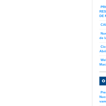
PR
RES
DE 
CA
Nue
de l
Cic
Abri
Web
Mar
Pre
Nuc
vam