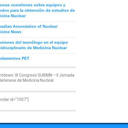
unas cuestiones sobre equipos y
odos para la obtención de estudios de
icina Nuclear
adian Association of Nuclear
icine News
ciones del tecnólogo en el equipo
idisciplinario de Medicina Nuclear
ndamentos PET
tdown: IX Congreso SUBIMN – II Jornada
latenese de Medicina Nuclear
endar id="1057"]