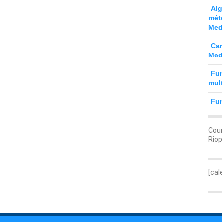
Alg
mét
Med
Can
Med
Fun
mult
Fu
Coun
Riop
[cal